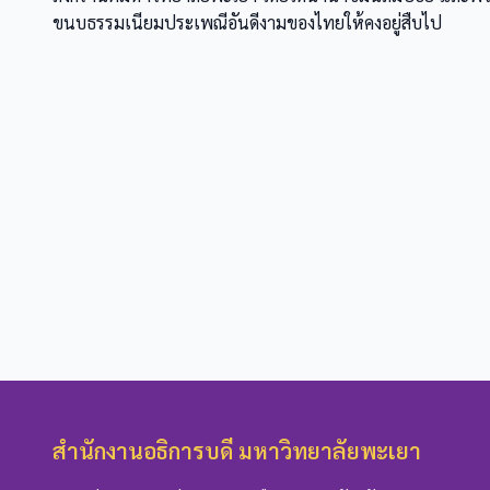
ขนบธรรมเนียมประเพณีอันดีงามของไทยให้คงอยู่สืบไป
สำนักงานอธิการบดี มหาวิทยาลัยพะเยา